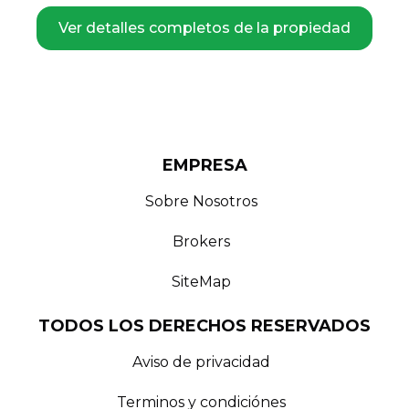
Ver detalles completos de la propiedad
Imágenes de
Consultorios en Venta en Otay
Imagen
1
:
Consultorios en Venta en Otay
-
Otay,
Tijuan
Imagen
2
:
Consultorios en Venta en Otay
-
Otay,
Tijua
Imagen
3
:
Consultorios en Venta en Otay
-
Otay,
Tijua
Imagen
4
:
Consultorios en Venta en Otay
-
Otay,
Tijua
EMPRESA
Imagen
5
:
Consultorios en Venta en Otay
-
Otay,
Tijua
Imagen
6
:
Consultorios en Venta en Otay
-
Otay,
Tijua
Sobre Nosotros
Imagen
7
:
Consultorios en Venta en Otay
-
Otay,
Tijua
Brokers
SiteMap
TODOS LOS DERECHOS RESERVADOS
Aviso de privacidad
Terminos y condiciónes