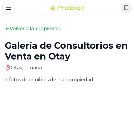
Alternar Menu
Volver a la propiedad
Galería de
Consultorios en
Venta en Otay
Otay,
Tijuana
7
fotos disponibles de esta propiedad
Foto
1
de
7
Foto
2
de
7
Foto
3
de
7
Foto
4
de
7
Foto
5
de
7
Foto
6
de
7
Foto
7
de
7