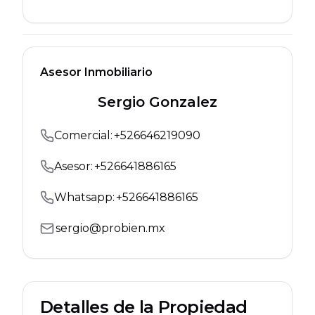
Asesor Inmobiliario
Sergio Gonzalez
Comercial
:
+
526646219090
Asesor:
+
526641886165
Whatsapp:
+
526641886165
sergio@probien.mx
Detalles de la Propiedad