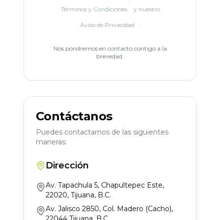
Términos y Condiciones
y nuestro
Aviso de Privacidad
.
Nos pondremos en contacto contigo a la
brevedad.
Contáctanos
Puedes contactarnos de las siguientes
maneras:
Dirección
Av. Tapachula 5, Chapultepec Este,
22020, Tijuana, B.C.
Av. Jalisco 2850, Col. Madero (Cacho),
22044 Tijuana, B.C.