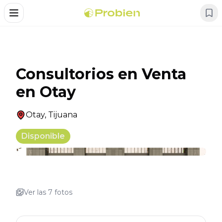
Alternar Menu
Consultorios en Venta
en Otay
Otay
,
Tijuana
Disponible
+
3
Ver las
7
fotos