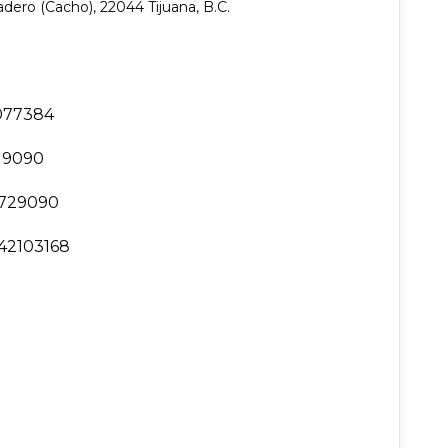
adero (Cacho), 22044 Tijuana, B.C.
077384
19090
729090
42103168