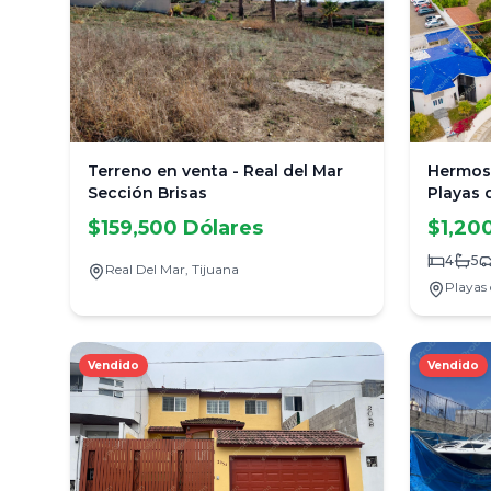
Terreno en venta - Real del Mar
Hermosa
Sección Brisas
Playas 
Constr
$159,500 Dólares
$1,20
4
5
Real Del Mar,
Tijuana
Playas 
Vendido
Vendido