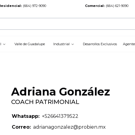
Residencial
:
(664) 972-9090
Comercial
:
(664) 621-9090
l
Industrial
Valle de Guadalupe
Desarrollos Exclusivos
Agente
Adriana González
COACH PATRIMONIAL
Whatsapp:
+
526641379522
Correo
:
adrianagonzalez@probien.mx