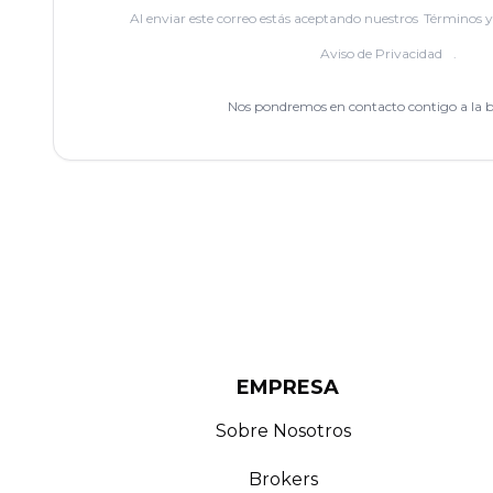
Al enviar este correo estás aceptando nuestros
Términos y
Aviso de Privacidad
.
Nos pondremos en contacto contigo a la 
EMPRESA
Sobre Nosotros
Brokers