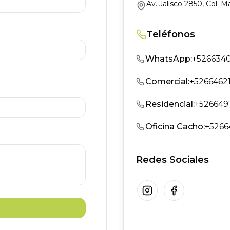
Av. Jalisco 2850, Col. M
Teléfonos
WhatsApp
:
+526634
Comercial
:
+5266462
Residencial
:
+526649
Oficina Cacho
:
+5266
Redes Sociales
Instagram
Facebook