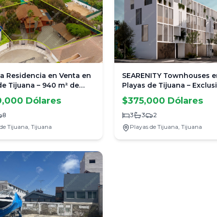
 Residencia en Venta en
SEARENITY Townhouses e
de Tijuana – 940 m² de
Playas de Tijuana – Exclus
ucción
Confort y Rooftop con Vis
0,000 Dólares
$375,000 Dólares
Mar
8
3
3
2
de Tijuana,
Tijuana
Playas de Tijuana,
Tijuana