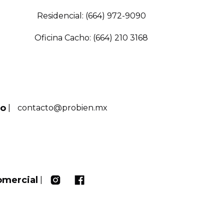
Residencial: (664) 972-9090
Oficina Cacho: (664) 210 3168
eo
|
contacto@probien.mx
omercial
|