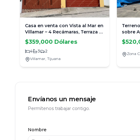
Casa en venta con Vista al Mar en
Terreno
Villamar – 4 Recámaras, Terraza y
sobre A
Patio con Pérgola
$359,000 Dólares
$520,
4
3
2
Zona C
Villamar,
Tijuana
Envíanos un mensaje
Permítenos trabajar contigo.
Nombre