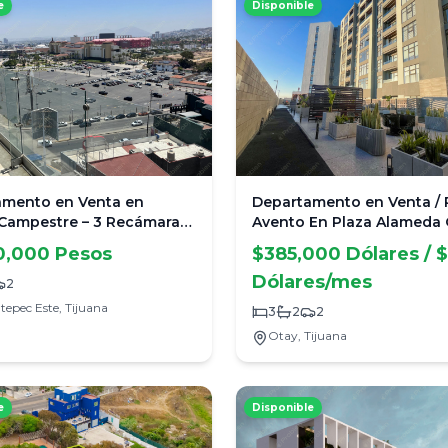
e
Disponible
amento en Venta en
Departamento en Venta / 
Campestre – 3 Recámaras,
Avento En Plaza Alameda 
l Estadio y Amenidades de
0,000 Pesos
$385,000 Dólares / 
Dólares/mes
2
tepec Este,
Tijuana
3
2
2
Otay,
Tijuana
e
Disponible