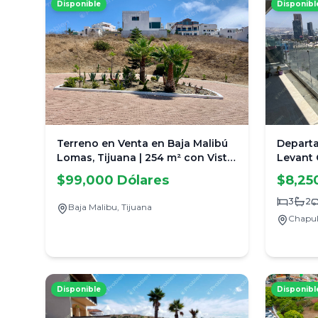
Disponible
Disponibl
Terreno en Venta en Baja Malibú
Depart
Lomas, Tijuana | 254 m² con Vista
Levant 
al Mar
Vista a
$99,000 Dólares
$8,25
Lujo
3
2
Baja Malibu,
Tijuana
Chapul
Disponible
Disponibl