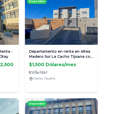
Disponible
Renta -
Departamento en renta en Altea
Otay
Madero Sur La Cacho Tijuana con
vista a la ciudad
$2,500
$1,500 Dólares/mes
2
2
2
Cacho,
Tijuana
Disponible