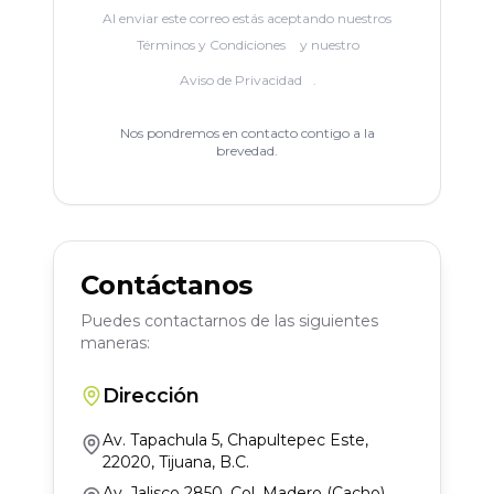
Al enviar este correo estás aceptando nuestros
Términos y Condiciones
y nuestro
Aviso de Privacidad
.
Nos pondremos en contacto contigo a la
brevedad.
Contáctanos
Puedes contactarnos de las siguientes
maneras:
Dirección
Av. Tapachula 5, Chapultepec Este,
22020, Tijuana, B.C.
Av. Jalisco 2850, Col. Madero (Cacho),