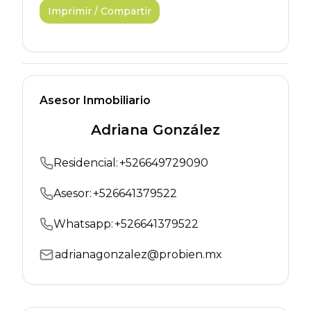
Imprimir / Compartir
Asesor Inmobiliario
Adriana González
Residencial
:
+
526649729090
Asesor:
+
526641379522
Whatsapp:
+
526641379522
adrianagonzalez@probien.mx