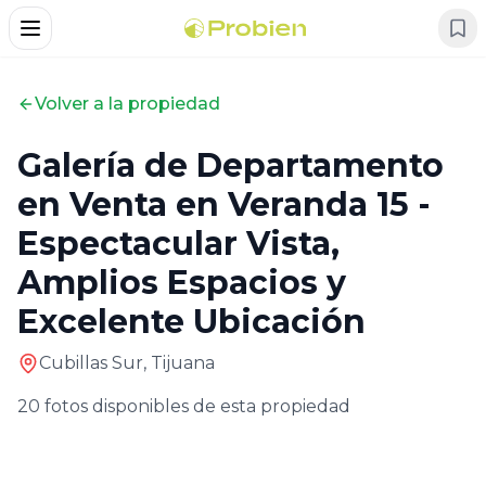
Alternar Menu
Volver a la propiedad
Galería de
Departamento
en Venta en Veranda 15 -
Espectacular Vista,
Amplios Espacios y
Excelente Ubicación
Cubillas Sur,
Tijuana
20
fotos disponibles de esta propiedad
Foto
1
de
20
Foto
2
de
20
Foto
3
de
20
Foto
4
de
20