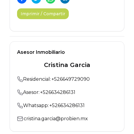
Imprimir / Compartir
Asesor Inmobiliario
Cristina Garcia
Residencial
:
+
526649729090
Asesor:
+
526634286131
Whatsapp:
+
526634286131
cristina.garcia@probien.mx