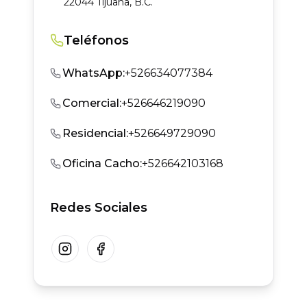
22044 Tijuana, B.C.
Teléfonos
WhatsApp
:
+526634077384
Comercial
:
+526646219090
Residencial
:
+526649729090
Oficina Cacho
:
+526642103168
Redes Sociales
Instagram
Facebook