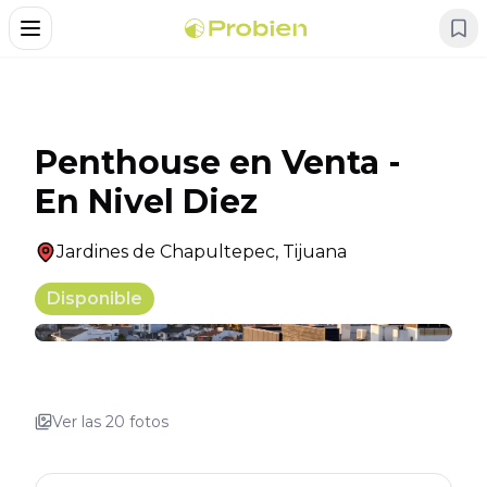
Alternar Menu
Penthouse en Venta -
En Nivel Diez
Jardines de Chapultepec
,
Tijuana
Disponible
+
16
Ver las
20
fotos