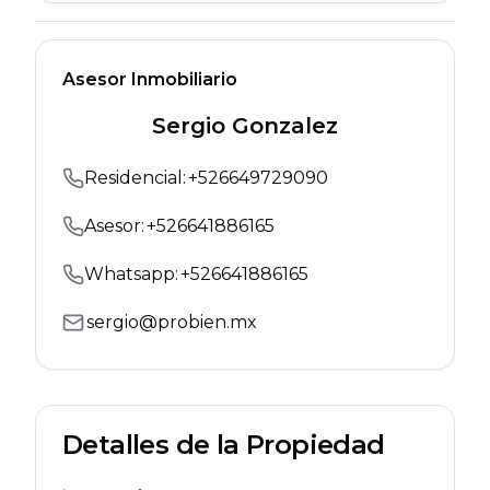
Asesor Inmobiliario
Sergio Gonzalez
Residencial
:
+
526649729090
Asesor:
+
526641886165
Whatsapp:
+
526641886165
sergio@probien.mx
Detalles de la Propiedad