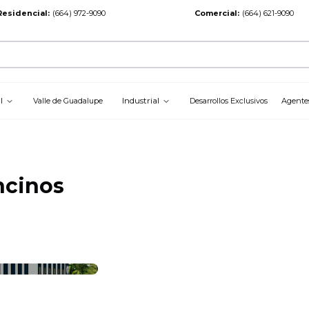
Residencial
:
(664) 972-9090
Comercial
:
(664) 621-9090
l
Industrial
Valle de Guadalupe
Desarrollos Exclusivos
Agente
ncinos
+
7