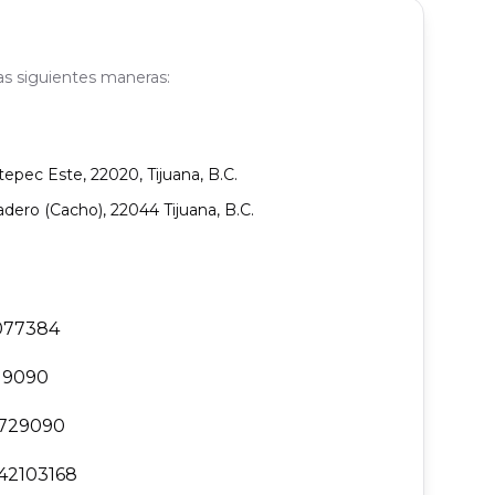
as siguientes maneras:
tepec Este, 22020, Tijuana, B.C.
adero (Cacho), 22044 Tijuana, B.C.
077384
19090
729090
42103168