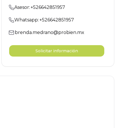
Asesor:
+
526642851957
Whatsapp:
+
526642851957
brenda.medrano@probien.mx
Solicitar información