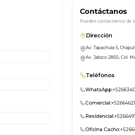
Contáctanos
Puedes contactarnos de l
Dirección
Av. Tapachula 5, Chapul
Av. Jalisco 2850, Col. M
Teléfonos
WhatsApp
:
+526634
Comercial
:
+5266462
Residencial
:
+526649
Oficina Cacho
:
+5266