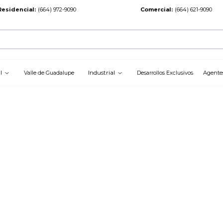
Residencial
:
(664) 972-9090
Comercial
:
(664) 621-9090
l
Industrial
Valle de Guadalupe
Desarrollos Exclusivos
Agente