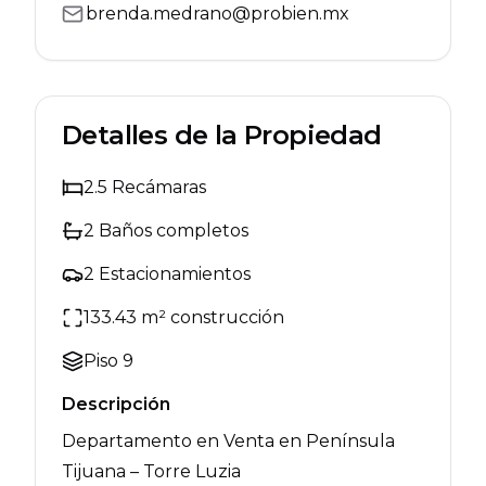
brenda.medrano@probien.mx
Detalles de la Propiedad
2.5
Recámaras
2
Baños completos
2
Estacionamientos
133.43
m² construcción
Piso
9
Descripción
Departamento en Venta en Península
Tijuana – Torre Luzia