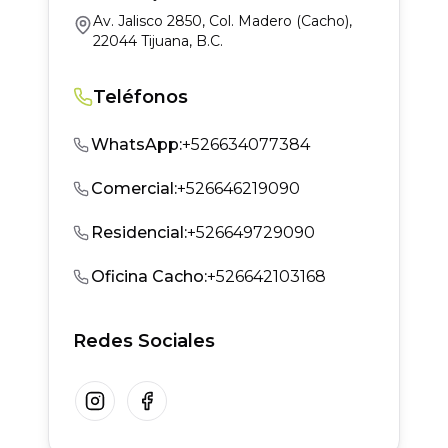
Av. Jalisco 2850, Col. Madero (Cacho),
22044 Tijuana, B.C.
Teléfonos
WhatsApp
:
+526634077384
Comercial
:
+526646219090
Residencial
:
+526649729090
Oficina Cacho
:
+526642103168
Redes Sociales
Instagram
Facebook