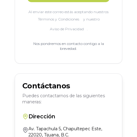
Al enviar este correo estás aceptando nuestros
Términos y Condiciones
y nuestro
Aviso de Privacidad
.
Nos pondremos en contacto contigo a la
brevedad.
Contáctanos
Puedes contactarnos de las siguientes
maneras:
Dirección
Av. Tapachula 5, Chapultepec Este,
22020, Tijuana, B.C.