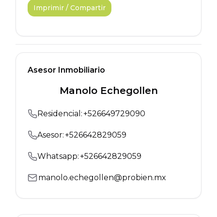
Imprimir / Compartir
Asesor Inmobiliario
Manolo Echegollen
Residencial
:
+
526649729090
Asesor:
+
526642829059
Whatsapp:
+
526642829059
manolo.echegollen@probien.mx