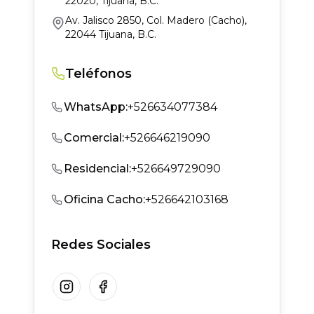
22020, Tijuana, B.C.
Av. Jalisco 2850, Col. Madero (Cacho),
22044 Tijuana, B.C.
Teléfonos
WhatsApp
:
+526634077384
Comercial
:
+526646219090
Residencial
:
+526649729090
Oficina Cacho
:
+526642103168
Redes Sociales
Instagram
Facebook