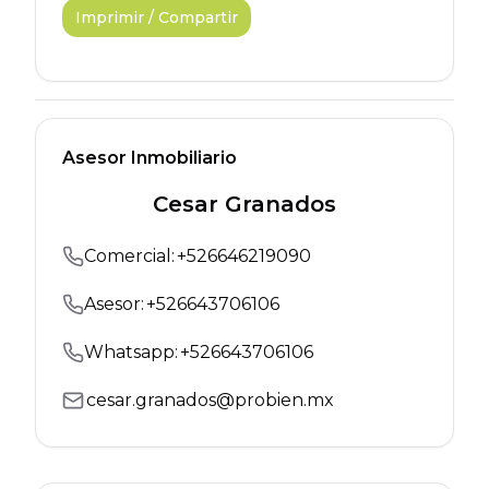
Imprimir / Compartir
Asesor Inmobiliario
Cesar Granados
Comercial
:
+
526646219090
Asesor:
+
526643706106
Whatsapp:
+
526643706106
cesar.granados@probien.mx