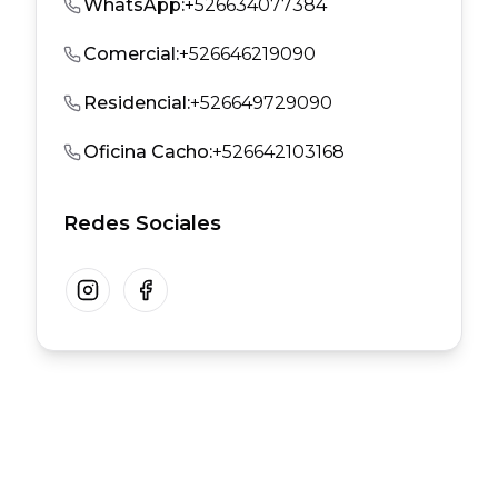
WhatsApp
:
+526634077384
Comercial
:
+526646219090
Residencial
:
+526649729090
Oficina Cacho
:
+526642103168
Redes Sociales
Instagram
Facebook