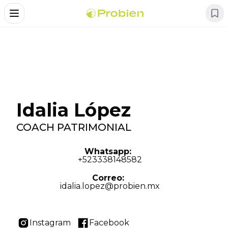
Alternar Menu
Idalia López
COACH PATRIMONIAL
Whatsapp:
+
523338148582
Correo
:
idalia.lopez@probien.mx
Instagram
Facebook