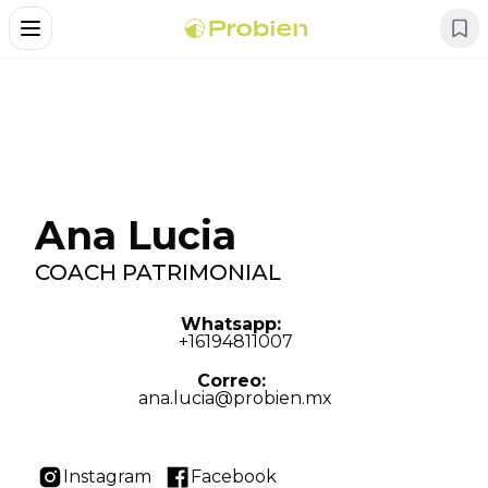
Alternar Menu
Ana Lucia
COACH PATRIMONIAL
Whatsapp:
+
16194811007
Correo
:
ana.lucia@probien.mx
Instagram
Facebook